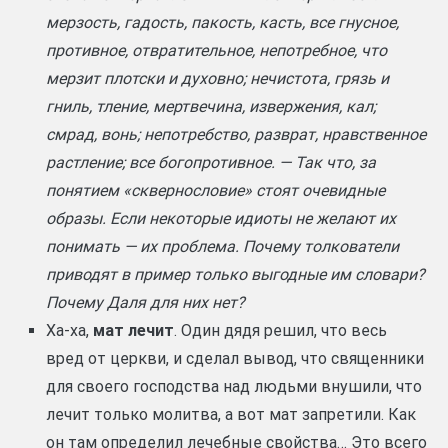
мерзость, гадость, пакость, касть, все гнусное,
противное, отвратительное, непотребное, что
мерзит плотски и духовно; нечистота, грязь и
гниль, тление, мертвечина, извержения, кал;
смрад, вонь; непотребство, разврат, нравственное
растление; все богопротивное. — Так что, за
понятием «сквернословие» стоят очевидные
образы. Если некоторые идиоты не желают их
понимать — их проблема. Почему толкователи
приводят в пример только выгодные им словари?
Почему Даля для них нет?
Ха-ха,
мат лечит
. Один дядя решил, что весь
вред от церкви, и сделал вывод, что священники
для своего господства над людьми внушили, что
лечит только молитва, а вот мат запретили. Как
он там определил лечебные свойства… Это всего