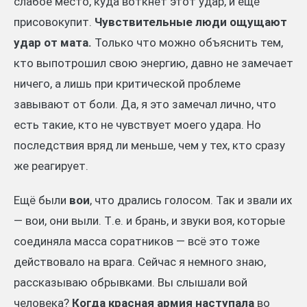
слабое место, куда воткнёт этот удар, и ещё
присовокупит.
Чувствительные люди ощущают
удар от мата.
Только что можно объяснить тем,
кто выпотрошил свою энергию, давно не замечает
ничего, а лишь при критической проблеме
завывают от боли. Да, я это замечал лично, что
есть такие, кто не чувствует моего удара. Но
последствия вряд ли меньше, чем у тех, кто сразу
же реагирует.
Ещё были
вои
, что дрались голосом. Так и звали их
— вои, они выли. Т.е. и брань, и звуки воя, которые
соединяла масса соратников — всё это тоже
действовало на врага. Сейчас я немного знаю,
рассказываю обрывками. Вы слышали вой
человека?
Когда красная армия наступала
во