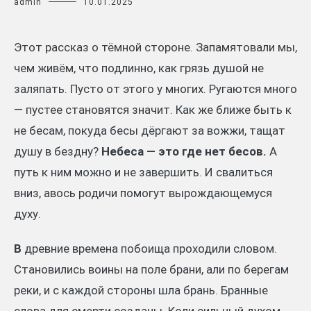
admin
10.01.2025
Этот рассказ о тёмной стороне. Запамятовали мы,
чем живём, что подлинно, как грязь душой не
заляпать. Пусто от этого у многих. Ругаются много
— пустее становятся значит. Как же ближе быть к
не бесам, покуда бесы дёргают за вожжи, тащат
душу в бездну?
Небеса — это где нет бесов.
А
путь к ним можно и не завершить. И свалиться
вниз, авось родичи помогут вырождающемуся
духу.
В
древние времена побоища проходили словом.
Становились воины на поле брани, али по берегам
реки, и с каждой стороны шла брань. Бранные