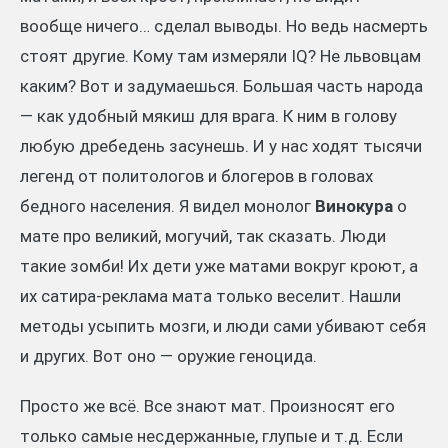
вообще ничего… сделал выводы. Но ведь насмерть
стоят другие. Кому там измеряли IQ? Не львовцам
каким? Вот и задумаешься. Большая часть народа
— как удобный мякиш для врага. К ним в голову
любую дребедень засунешь. И у нас ходят тысячи
легенд от политологов и блогеров в головах
бедного населения. Я видел монолог
Винокура
о
мате про великий, могучий, так сказать. Люди
такие зомби! Их дети уже матами вокруг кроют, а
их сатира-реклама мата только веселит. Нашли
методы усыпить мозги, и люди сами убивают себя
и других. Вот оно — оружие геноцида.
Просто же всё. Все знают мат. Произносят его
только самые несдержанные, глупые и т.д. Если