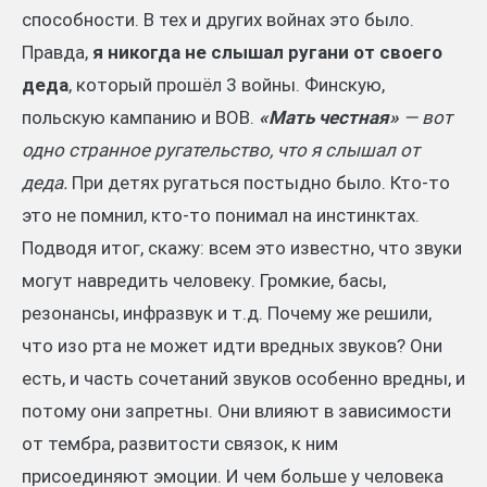
способности. В тех и других войнах это было.
Правда,
я никогда не слышал ругани от своего
деда
, который прошёл 3 войны. Финскую,
польскую кампанию и ВОВ.
«Мать честная»
— вот
одно странное ругательство, что я слышал от
деда.
При детях ругаться постыдно было. Кто-то
это не помнил, кто-то понимал на инстинктах.
Подводя итог, скажу: всем это известно, что звуки
могут навредить человеку. Громкие, басы,
резонансы, инфразвук и т.д. Почему же решили,
что изо рта не может идти вредных звуков? Они
есть, и часть сочетаний звуков особенно вредны, и
потому они запретны. Они влияют в зависимости
от тембра, развитости связок, к ним
присоединяют эмоции. И чем больше у человека