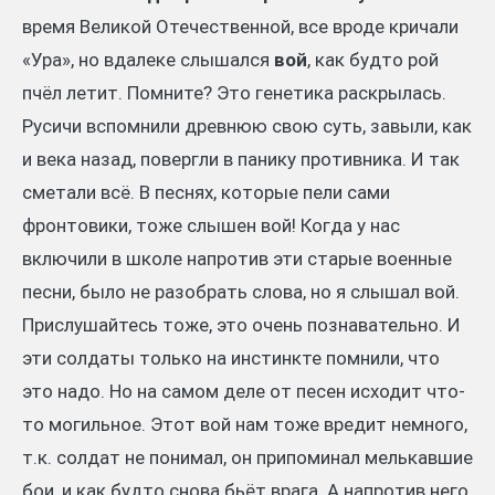
время Великой Отечественной, все вроде кричали
«Ура», но вдалеке слышался
вой
, как будто рой
пчёл летит. Помните? Это генетика раскрылась.
Русичи вспомнили древнюю свою суть, завыли, как
и века назад, повергли в панику противника. И так
сметали всё. В песнях, которые пели сами
фронтовики, тоже слышен вой! Когда у нас
включили в школе напротив эти старые военные
песни, было не разобрать слова, но я слышал вой.
Прислушайтесь тоже, это очень познавательно. И
эти солдаты только на инстинкте помнили, что
это надо. Но на самом деле от песен исходит что-
то могильное. Этот вой нам тоже вредит немного,
т.к. солдат не понимал, он припоминал мелькавшие
бои, и как будто снова бьёт врага. А напротив него