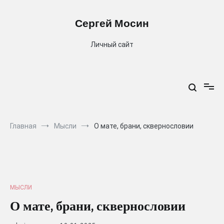
Перейти
к
Сергей Мосин
содержимому
Личный сайт
Главная
Мысли
О мате, брани, сквернословии
МЫСЛИ
О мате, брани, сквернословии