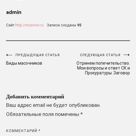
admin
Сайт
http://mosinsv.ru
Записи созданы
95
Навигация
ПРЕДЫДУЩАЯ СТАТЬЯ
СЛЕДУЮЩАЯ СТАТЬЯ
Виды масочников
Отринем попечительство.
по
Мои вопросы и ответ СК и
Прокуратуры. Заговор
записям
Добавить комментарий
Ваш адрес email не будет опубликован.
Обязательные поля помечены
*
КОММЕНТАРИЙ
*