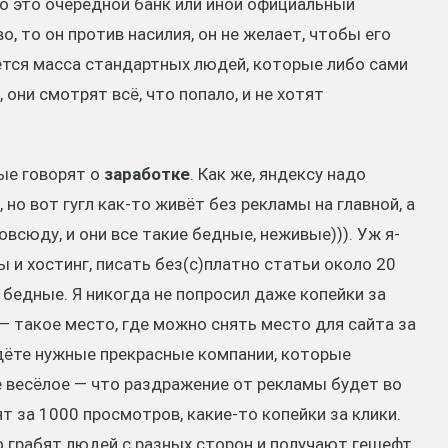
то это очередной банк или иной официальный
, то он против насилия, он не желает, чтобы его
ётся масса стандартных людей, которые либо сами
 они смотрят всё, что попало, и не хотят
ые говорят о
заработке
. Как же, яндексу надо
 но вот гугл как-то живёт без рекламы на главной, а
всюду, и они все такие бедные, неживые))). Уж я-
 и хостинг, писать без(с)платно статьи около 20
и бедные. Я никогда не попросил даже копейки за
— такое место, где можно снять место для сайта за
йдёте нужные прекрасные компании, которые
е весёлое — что раздражение от рекламы будет во
ят за 1000 просмотров, какие-то копейки за клики.
о грабят людей с разных сторон и получают гешефт.