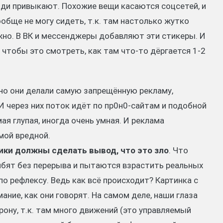
ди привыкают. Похожие вещи касаются соцсетей, и
обще не могу сидеть, т.к. там настолько жутко
но. В ВК и мессенджеры добавляют эти стикеры. И
 чтобы это смотреть, как там что-то дёргается 1-2
нно они делали самую запрещённую рекламу,
 через них поток идёт по пр0н0-сайтам и подобной
ая глупая, иногда очень умная. И реклама
мой вредной.
ики должны сделать вывод, что это зло
. Что
долбят без перерыва и пытаются взрастить реальных
о рефлексу. Ведь как всё происходит? Картинка с
ие, как они говорят. На самом деле, наши глаза
рону, т.к. там много движений (это управляемый