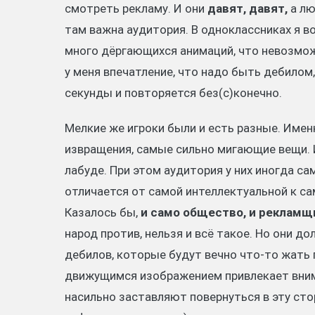
смотреть рекламу. И они
давят, давят,
а лю
там важна аудитория. В одноклассниках я во
много дёргающихся анимаций, что невозмож
у меня впечатление, что надо быть дебилом,
секунды и повторяется без(с)конечно.
Мелкие же игроки были и есть разные. Име
извращения, самые сильно мигающие вещи. И
лабуде. При этом аудитория у них иногда сам
отличается от самой интеллектуальной к са
Казалось бы,
и само общество, и рекламщ
народ против, нельзя и всё такое. Но они 
дебилов, которые будут вечно что-то жать п
движущимся изображением привлекает вниман
насильно заставляют повернуться в эту сто