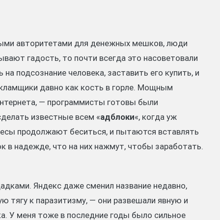
ными авторитетами для денежных мешков, люди
ывают гадость, то почти всегда это насоветовали
на подсознание человека, заставить его купить, и
екламщики давно как кость в горле. Мощным
нтернета, — программисты готовы были
сделать известные всем «
адблоки
«, когда уж
 Бесы продолжают беситься, и пытаются вставлять
 в надежде, что на них нажмут, чтобы заработать.
дками. Яндекс даже сменил название недавно,
ую тягу к паразитизму, — они развешали явную и
а. У меня тоже в последние годы было сильное